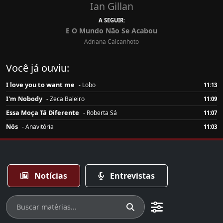
Ian Gillan
A SEGUIR:
E O Mundo Não Se Acabou
Adriana Calcanhoto
Você já ouviu:
I love you to want me
- Lobo
11:13
I'm Nobody
- Zeca Baleiro
11:09
Essa Moça Tá Diferente
- Roberta Sá
11:07
Nós
- Anavitória
11:03
Notícias
Entrevistas