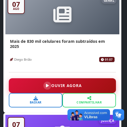
GERAL
07
AGO
Mais de 830 mil celulares foram subtraídos em
2025
Diego Brião
01:07
OUVIR AGORA
BAIXAR
COMPARTILHAR
JUSTIÇA
07