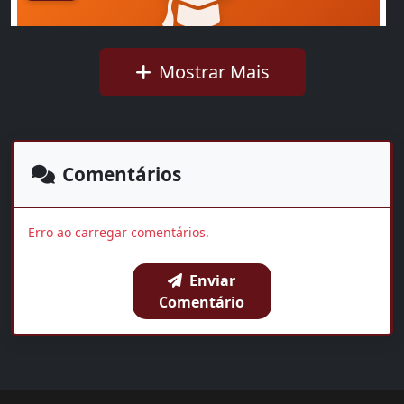
Mostrar Mais
Ideb mostra avanço da educação básica no país
Walkíria Rius
01:35
Comentários
OUVIR AGORA
Erro ao carregar comentários.
Enviar
BAIXAR
COMPARTILHAR
Comentário