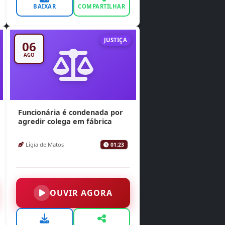
BAIXAR
COMPARTILHAR
JUSTIÇA
06
AGO
Funcionária é condenada por
agredir colega em fábrica
Lígia de Matos
01:23
OUVIR AGORA