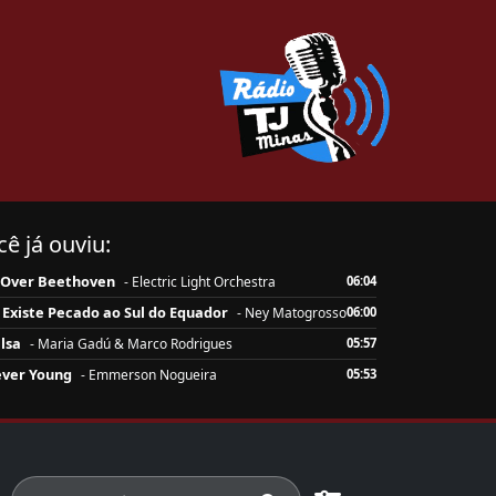
ê já ouviu:
l Over Beethoven
- Electric Light Orchestra
06:04
Existe Pecado ao Sul do Equador
- Ney Matogrosso
06:00
lsa
- Maria Gadú & Marco Rodrigues
05:57
ever Young
- Emmerson Nogueira
05:53