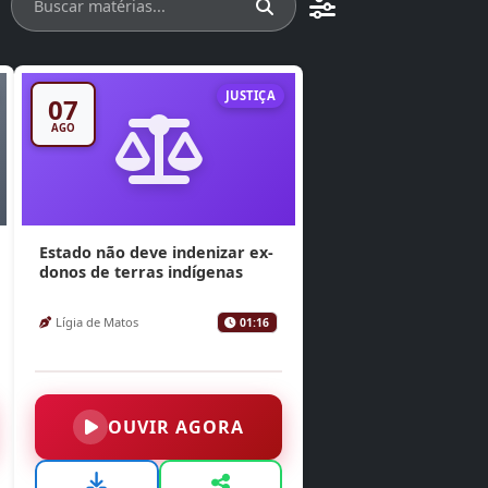
JUSTIÇA
07
AGO
Estado não deve indenizar ex-
donos de terras indígenas
Lígia de Matos
01:16
OUVIR AGORA