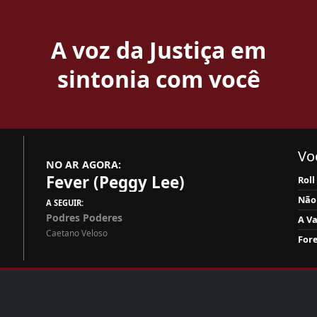
A voz da Justiça em
sintonia com você
Voc
NO AR AGORA:
Fever (Peggy Lee)
Rol
Não 
A SEGUIR:
Podres Poderes
A Va
Caetano Veloso
For