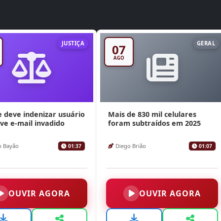
JUSTIÇA
GERAL
07
AGO
 deve indenizar usuário
Mais de 830 mil celulares
ve e-mail invadido
foram subtraídos em 2025
o Bayão
Diego Brião
01:37
01:07
OUVIR AGORA
OUVIR AGORA