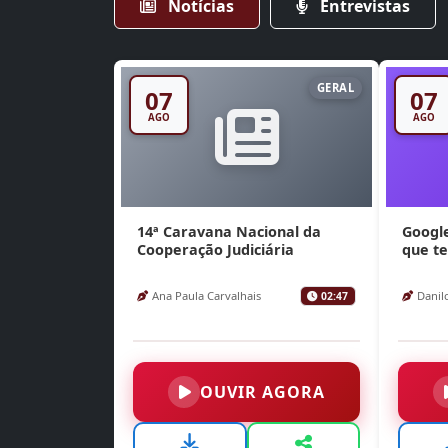
Notícias
Entrevistas
GERAL
07
07
AGO
AGO
14ª Caravana Nacional da
Google
Cooperação Judiciária
que te
Ana Paula Carvalhais
Danil
02:47
OUVIR AGORA