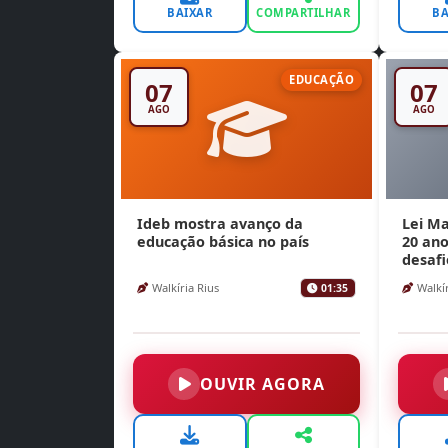
BAIXAR
COMPARTILHAR
BA
EDUCAÇÃO
07
07
AGO
AGO
Ideb mostra avanço da
Lei M
educação básica no país
20 ano
desafi
Walkíria Rius
Walkír
01:35
OUVIR AGORA