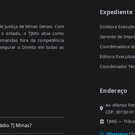
Expediente
de Justiça de Minas Gerais. Com
Diretora Executi
o o estado, o TJMG atua como
Gerente de Impre
demandas fora da competência
Coordenadora de 
assegurar o Direito em todas as
Editora Executiv
Coordenador Téc
Endereço
Av. Afonso Pen
CEP: 30130-91
TJMG — Tribun
ádio TJ Minas?
WhatsApp:
(3