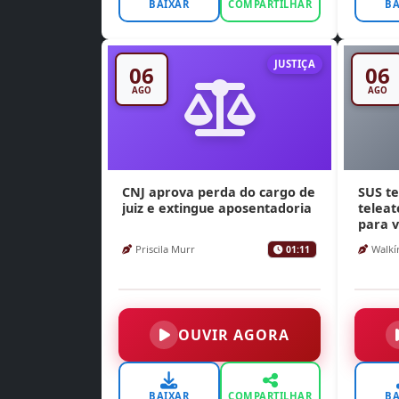
BAIXAR
COMPARTILHAR
BA
JUSTIÇA
06
06
AGO
AGO
CNJ aprova perda do cargo de
SUS te
juiz e extingue aposentadoria
telea
para v
Priscila Murr
Walkír
01:11
OUVIR AGORA
BAIXAR
COMPARTILHAR
BA