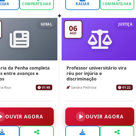
IXAR
COMPARTILHAR
BAIXAR
COMPARTILHAR
GERAL
JUSTIÇA
06
AGO
aria da Penha completa
Professor universitário vira
s entre avanços e
réu por injúria e
os
discriminação
ia Rius
Sandra Pedrosa
01:48
01:22
OUVIR AGORA
OUVIR AGORA