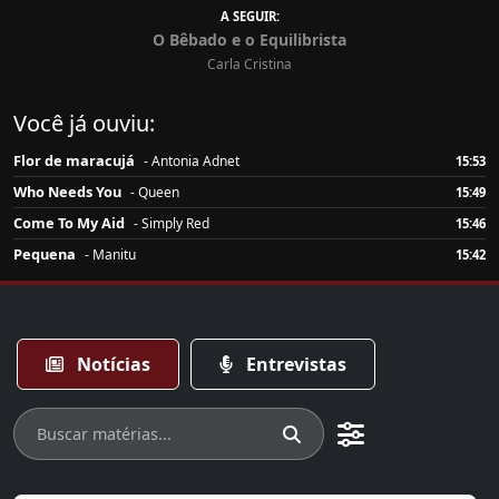
A SEGUIR:
O Bêbado e o Equilibrista
Carla Cristina
Você já ouviu:
Flor de maracujá
- Antonia Adnet
15:53
Who Needs You
- Queen
15:49
Come To My Aid
- Simply Red
15:46
Pequena
- Manitu
15:42
Notícias
Entrevistas