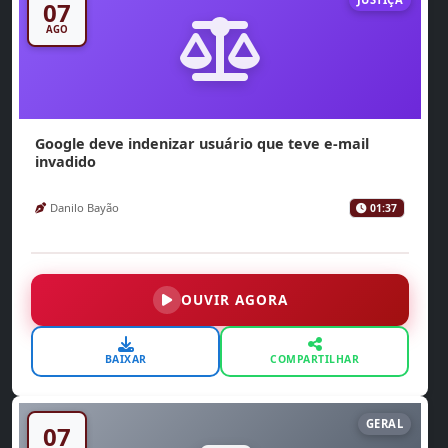
07
AGO
Google deve indenizar usuário que teve e-mail
invadido
Danilo Bayão
01:37
OUVIR AGORA
BAIXAR
COMPARTILHAR
GERAL
07