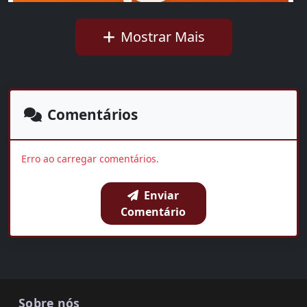
Mostrar Mais
Ideb mostra avanço da educação básica no país
Walkíria Rius
01:35
Comentários
OUVIR AGORA
Erro ao carregar comentários.
Enviar
BAIXAR
COMPARTILHAR
Comentário
Sobre nós