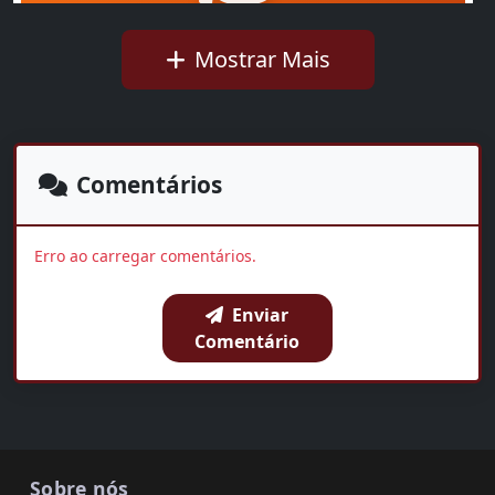
Mostrar Mais
Ideb mostra avanço da educação básica no país
Walkíria Rius
01:35
Comentários
OUVIR AGORA
Erro ao carregar comentários.
Enviar
BAIXAR
COMPARTILHAR
Comentário
Sobre nós