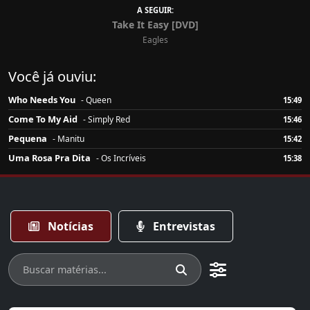
A SEGUIR:
Take It Easy [DVD]
Eagles
Você já ouviu:
Who Needs You
- Queen
15:49
Come To My Aid
- Simply Red
15:46
Pequena
- Manitu
15:42
Uma Rosa Pra Dita
- Os Incríveis
15:38
Notícias
Entrevistas