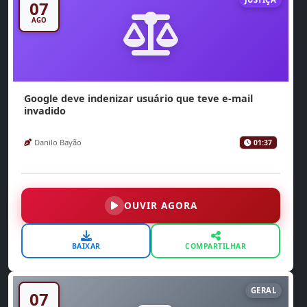
07
AGO
Google deve indenizar usuário que teve e-mail
invadido
Danilo Bayão
01:37
OUVIR AGORA
BAIXAR
COMPARTILHAR
GERAL
07