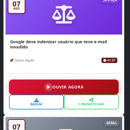
07
AGO
Google deve indenizar usuário que teve e-mail
invadido
Danilo Bayão
01:37
OUVIR AGORA
BAIXAR
COMPARTILHAR
GERAL
07