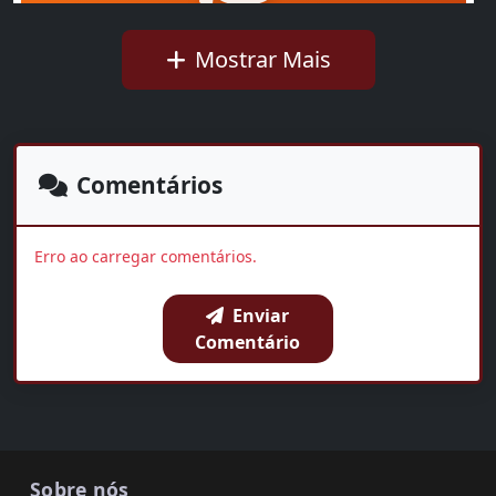
Mostrar Mais
Ideb mostra avanço da educação básica no país
Walkíria Rius
01:35
Comentários
OUVIR AGORA
Erro ao carregar comentários.
Enviar
BAIXAR
COMPARTILHAR
Comentário
Sobre nós