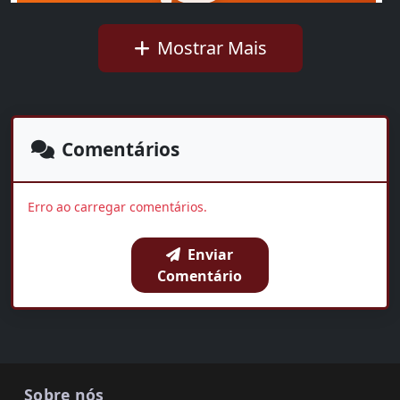
Mostrar Mais
Ideb mostra avanço da educação básica no país
Walkíria Rius
01:35
Comentários
OUVIR AGORA
Erro ao carregar comentários.
Enviar
BAIXAR
COMPARTILHAR
Comentário
Sobre nós