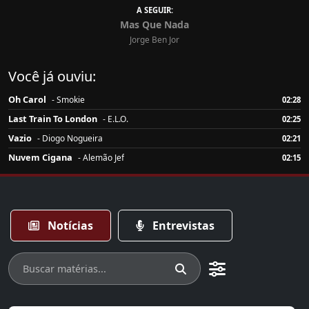
A SEGUIR:
Mas Que Nada
Jorge Ben Jor
Você já ouviu:
Oh Carol
- Smokie
02:28
Last Train To London
- E.L.O.
02:25
Vazio
- Diogo Nogueira
02:21
Nuvem Cigana
- Alemão Jef
02:15
Notícias
Entrevistas