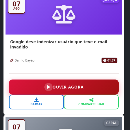
07
AGO
Google deve indenizar usuário que teve e-mail
invadido
Danilo Bayão
01:37
OUVIR AGORA
BAIXAR
COMPARTILHAR
GERAL
07