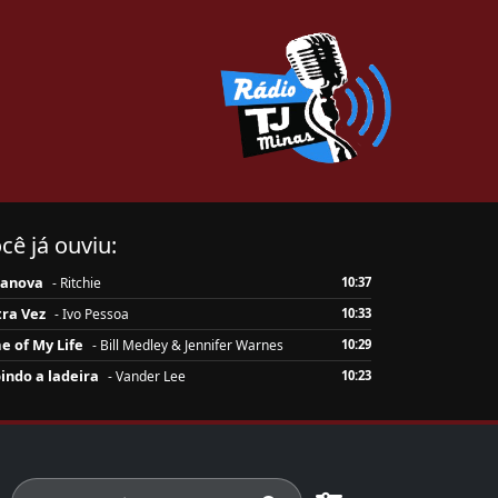
cê já ouviu:
sanova
- Ritchie
10:37
ra Vez
- Ivo Pessoa
10:33
e of My Life
- Bill Medley & Jennifer Warnes
10:29
indo a ladeira
- Vander Lee
10:23