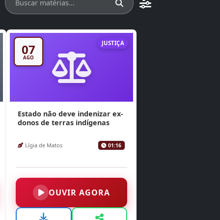
JUSTIÇA
07
AGO
Estado não deve indenizar ex-
donos de terras indígenas
Lígia de Matos
01:16
OUVIR AGORA