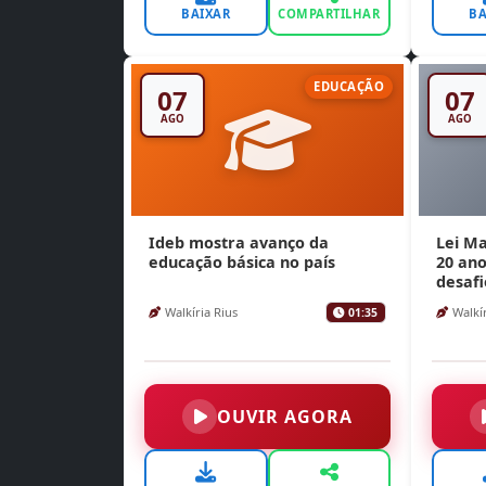
BAIXAR
COMPARTILHAR
BA
EDUCAÇÃO
07
07
AGO
AGO
Ideb mostra avanço da
Lei M
educação básica no país
20 ano
desafi
Walkíria Rius
Walkír
01:35
OUVIR AGORA