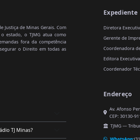
Expediente
de Justiça de Minas Gerais. Com
Diretora Executi
o o estado, o TJMG atua como
Gerente de Impre
demandas fora da competência
Coordenadora de 
assegurar o Direito em todas as
Editora Executiv
Coordenador Téc
Endereço
Av. Afonso Pen
CEP: 30130-91
TJMG — Tribun
ádio TJ Minas?
WhatsApp:
(3