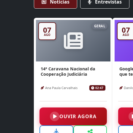
Notícias
Entrevistas
GERAL
07
07
AGO
AGO
14ª Caravana Nacional da
Google
Cooperação Judiciária
que te
Ana Paula Carvalhais
Danil
02:47
OUVIR AGORA