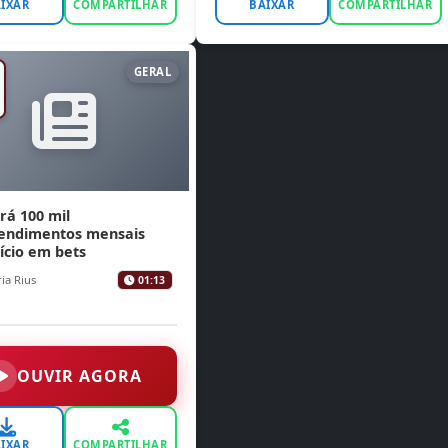
IXAR
COMPARTILHAR
BAIXAR
COMPARTILHAR
GERAL
rá 100 mil
tendimentos mensais
ício em bets
ia Rius
01:13
OUVIR AGORA
IXAR
COMPARTILHAR