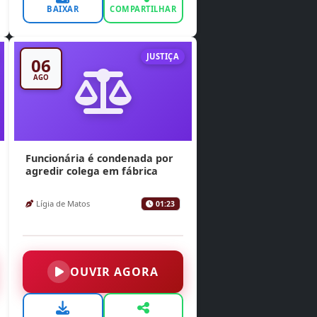
BAIXAR
COMPARTILHAR
JUSTIÇA
06
AGO
Funcionária é condenada por
agredir colega em fábrica
Lígia de Matos
01:23
OUVIR AGORA