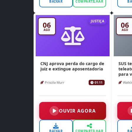
BAIXAR
COMPARTILHAR
BA
JUSTIÇA
06
06
AGO
AGO
CNJ aprova perda do cargo de
SUS te
juiz e extingue aposentadoria
telea
para v
Priscila Murr
Walkír
01:11
OUVIR AGORA
BAIXAR
COMPARTILHAR
BA