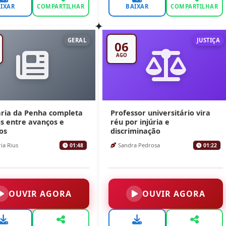
IXAR
COMPARTILHAR
BAIXAR
COMPARTILHAR
GERAL
JUSTIÇA
06
AGO
aria da Penha completa
Professor universitário vira
s entre avanços e
réu por injúria e
os
discriminação
ia Rius
Sandra Pedrosa
01:48
01:22
OUVIR AGORA
OUVIR AGORA