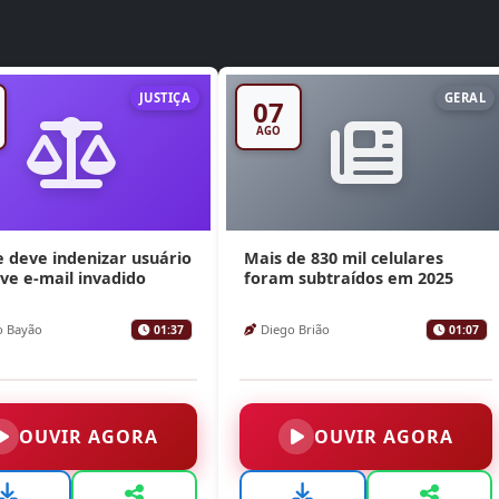
JUSTIÇA
GERAL
07
AGO
 deve indenizar usuário
Mais de 830 mil celulares
ve e-mail invadido
foram subtraídos em 2025
o Bayão
Diego Brião
01:37
01:07
OUVIR AGORA
OUVIR AGORA