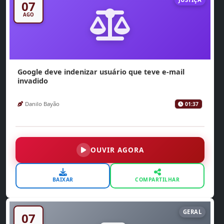
07
AGO
Google deve indenizar usuário que teve e-mail
invadido
Danilo Bayão
01:37
OUVIR AGORA
BAIXAR
COMPARTILHAR
GERAL
07