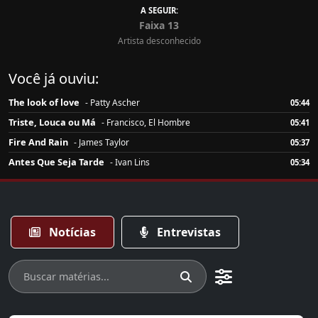
A SEGUIR:
Faixa 13
Artista desconhecido
Você já ouviu:
The look of love
- Patty Ascher
05:44
Triste, Louca ou Má
- Francisco, El Hombre
05:41
Fire And Rain
- James Taylor
05:37
Antes Que Seja Tarde
- Ivan Lins
05:34
Notícias
Entrevistas