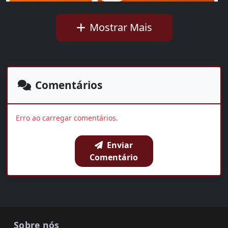
Mostrar Mais
Ideb mostra avanço da educação básica no país
Walkíria Rius
01:35
Comentários
OUVIR AGORA
Erro ao carregar comentários.
Enviar
BAIXAR
COMPARTILHAR
Comentário
Sobre nós