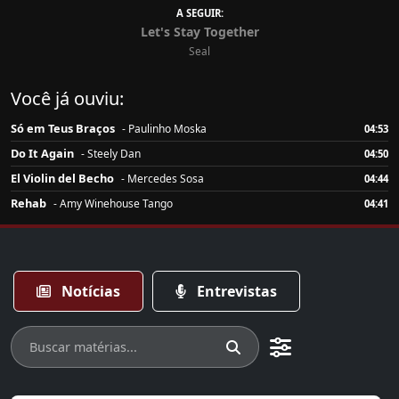
A SEGUIR:
Let's Stay Together
Seal
Você já ouviu:
Só em Teus Braços
- Paulinho Moska
04:53
Do It Again
- Steely Dan
04:50
El Violin del Becho
- Mercedes Sosa
04:44
Rehab
- Amy Winehouse Tango
04:41
Notícias
Entrevistas