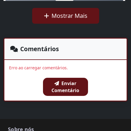
Mostrar Mais
Assédio eleitoral no trabalho é crime; saiba como
identificar
Walkíria Rius
01:31
Comentários
OUVIR AGORA
Erro ao carregar comentários.
Enviar
BAIXAR
COMPARTILHAR
Comentário
Sobre nós