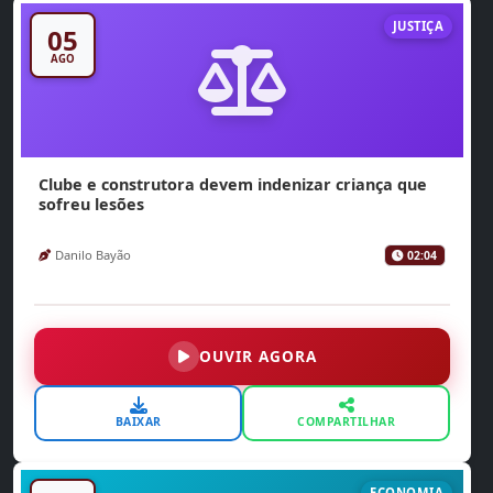
JUSTIÇA
05
AGO
Clube e construtora devem indenizar criança que
sofreu lesões
Danilo Bayão
02:04
OUVIR AGORA
BAIXAR
COMPARTILHAR
ECONOMIA