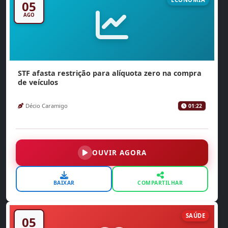
05
AGO
STF afasta restrição para alíquota zero na compra
de veículos
Décio Caramigo
01:22
OUVIR AGORA
BAIXAR
COMPARTILHAR
SAÚDE
05